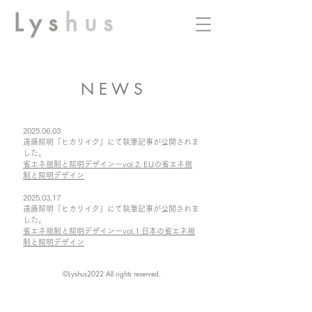
L y s
h u s
N E W S
2025.06.03
遠藤照明「ヒカリイク」にて執筆記事が公開されま
した。
​省エネ規制と照明デザインーvol.2. EUの省エネ規
制と照明デザイン
2025.03.17
遠藤照明「ヒカリイク」にて執筆記事が公開されま
した。
省エネ規制と照明デザインーvol.1 日本の省エネ規
制と照明デザイン
©️Lyshus2022 All rights reserved.